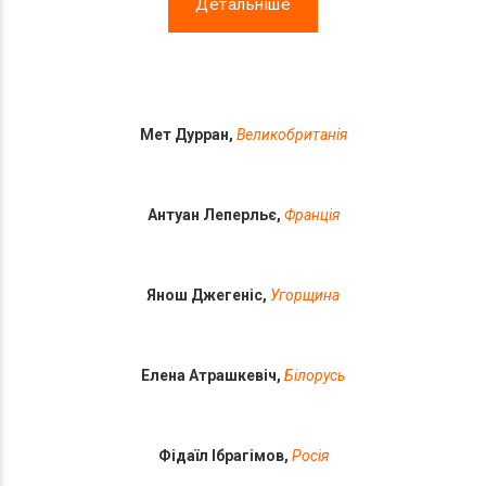
Детальніше
Мет Дурран,
Великобританія
Антуан Леперльє,
Франція
Янош Джегеніс,
Угорщина
Елена Атрашкевіч,
Білорусь
Фідаїл Ібрагімов,
Росія