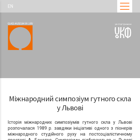
EN
Міжнародний симпозіум гутного скла
у Львові
Історія міжнародних симпозіумів гутного скла у Львові
розпочалася 1989 р. завдяки ініціативі одного з піонерів
міжнародного студійного руху на постсоціалістичному
просторі А. Бокотея. Симпозіуми відбуваються у Львові