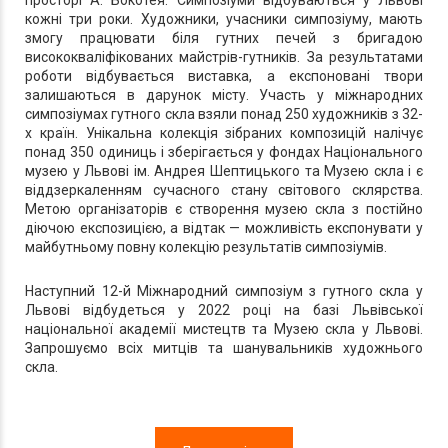
кожні три роки. Художники, учасники симпозіуму, мають
змогу працювати біля гутних печей з бригадою
висококваліфікованих майстрів-гутників. За результатами
роботи відбувається виставка, а експоновані твори
залишаються в дарунок місту. Участь у міжнародних
симпозіумах гутного скла взяли понад 250 художників з 32-
х країн. Унікальна колекція зібраних композицій налічує
понад 350 одиниць і зберігається у фондах Національного
музею у Львові ім. Андрея Шептицького та Музею скла і є
віддзеркаленням сучасного стану світового склярства.
Метою організаторів є створення музею скла з постійно
діючою експозицією, а відтак — можливість експонувати у
майбутньому повну колекцію результатів симпозіумів.
Наступний 12-й Міжнародний симпозіум з гутного скла у
Львові відбудеться у 2022 році на базі Львівської
національної академії мистецтв та Музею скла у Львові.
Запрошуємо всіх митців та шанувальників художнього
скла.