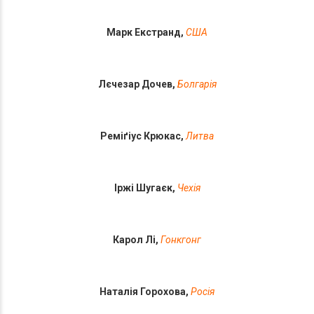
Марк Екстранд,
США
Лєчезар Дочев,
Болгарія
Реміґіус Крюкас,
Литва
Іржі Шугаєк,
Чехія
Карол Лі,
Гонкгонг
Наталія Горохова,
Росія