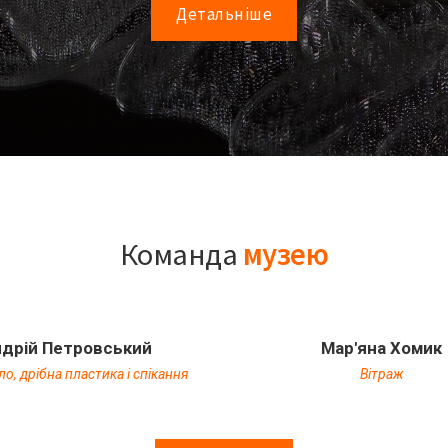
Детальніше
Команда
музею
дрій Петровський
Мар'яна Хомик
ло, дрібна пластика і спікання
Вітраж