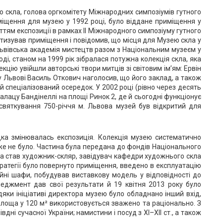
 скла, голова оргкомітету Міжнародних симпозіумів гутного
иміщення для музею у 1992 році, було віддане приміщення у
тям експозиції в рамках ІІ Міжнародного симпозіуму гутного
атизував приміщення і повідомив, що місця для Музею скла у
Львівська академія мистецтв разом з Національним музеєм у
і, станом на 1999 рік зібралася потужна колекція скла, яка
кцію увійшли авторські твори митців зі світовим ім’ям: Ервін
у Львові Василь Откович наголосив, що його заклад, а також
ий спеціалізований осередок. У 2002 році (рівно через десять
алацу Бандінеллі на площі Ринок 2, де й сьогодні функціонує
х святкування 750-річчя м. Львова музей був відкритий для
дка змінювалась експозиція. Колекція музею систематично
же не було. Частина була передана до фондів Національного
а став художник-скляр, завідувач кафедри художнього скла
ратегії було повернуто приміщення, введено в експлуатацію
ійні шафи, побудував виставкову модель у відповідності до
енеджмент дав свої результати й 19 квітня 2013 року було
яки ініціативі директора музею було обладнано інший вхід,
лоща у 120 м² використовується зважено та раціонально. З
вдні сучасної України; намистини і посуд з ХІ–ХІІ ст., а також