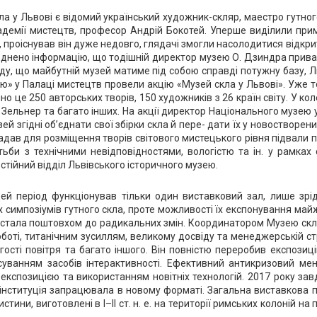
 у Львові є відомий український художник-скляр, маестро гутного
кадемії мистецтв, професор Андрій Бокотей. Уперше виділили пр
проіснував він дуже недовго, глядачі змогли насолодитися відкрит
люднено інформацію, що тодішній директор музею О. Дзиндра прив
ду, що майбутній музей матиме під собою справді потужну базу, 
 у Палаці мистецтв провели акцію «Музей скла у Львові». Уже тод
 це 250 авторських творів, 150 художників з 26 країн світу. У коле
 Зельнер та багато інших. На акції директор Національного музею 
й згідні об’єднати свої збірки скла й пере- дати їх у новостворен
надав для розміщення творів світового мистецького рівня підвали п
тьби з технічними невідповідностями, вологістю та ін. у рамка
стійний відділ Львівського історичного музею.
й період функціонував тільки один виставковий зал, лише зрі
импозіумів гутного скла, проте можливості їх експонування май
 стала поштовхом до радикальних змін. Координатором Музею скл
оті, титанічним зусиллям, великому досвіду та менеджерській ст
ості повітря та багато іншого. Він повністю переробив експозиц
осуванням засобів інтерактивності. Ефективний антикризовий м
позицією та використанням новітніх технологій. 2017 року завд
інституція запрацювала в новому форматі. Загальна виставкова п
и, виготовлені в І–ІІ ст. н. е. на території римських колоній на пі