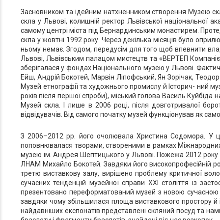
Засновником та ідейним натхненником створення Музею скла
скла у Львові, колишній ректор Львівської національної а
самому центрі міста під Бернардинським монастирем. Проте, 
скла у жовтні 1992 року. Через декілька місяців було опри
ньому немає. Згодом, передусім для того щоб впевнити вла
Львові, Львівським палацом мистецтв та «ВЕРТЕП Компанією»
зберігалася у фондах Національного музею у Львові. Фактично
Ейш, Андрій Бокотей, Марвін Ліпофський, Ян Зорічак, Теодор
Музей етнографії та художнього промислу й Історич- ний музе
років після першої спроби), міський голова Василь Куйбіда 
Музей скла. І лише в 2006 році, після довготривалої боро
відвідувачів. Від самого початку музей функціонував як само
З 2006–2012 рр. його очолювала Христина Содомора. У це
поповнювалася творами, створеними в рамках Міжнародних с
музею ім. Андрея Шептицького у Львові. Пожежа 2012 року
ЛНАМ Михайло Бокотей. Завдяки його високопрофесійній роб
третю виставкову залу, вирішено проблему критичної волог
сучасних тенденцій музейної справи ХХІ століття із заст
презентовано переформатований музей з новою сучасною екс
завдяки чому збільшилася площа виставкового простору й 
найдавніших експонатів представлені скляний посуд та намистин