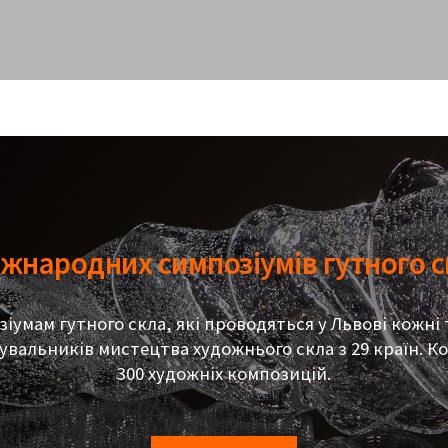
жнародних симпозіумів гутного с
мам гутного скла, які проводяться у Львові кожні т
вальників мистецтва художнього скла з 29 країн. Ко
300 художніх композицій.