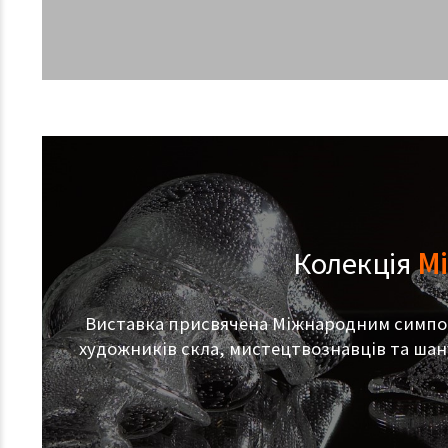
Колекція
Мі
Виставка присвячена Міжнародним симпозіу
художників скла, мистецтвознавців та шану