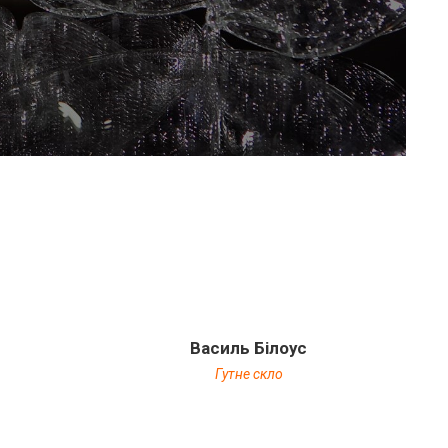
Василь Білоус
Гутне скло