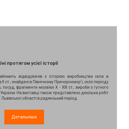
ні протягом усієї історії
айомить відвідувачів з історією виробництва скла в
та ІІ ст., знайдені в Північному Причорномор'ї, скло періоду
, посуд, фрагменти мозаїки X - XIII ст., вироби з гутного
ої України. На виставці також представлено декілька робіт
ї Львівської області в радянський період.
Детальніше