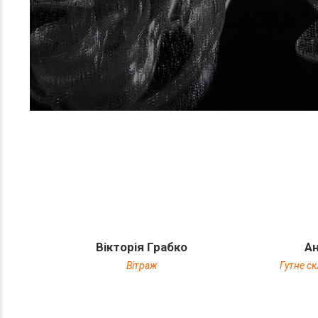
Вікторія Грабко
Ан
Вітраж
Гутне ск