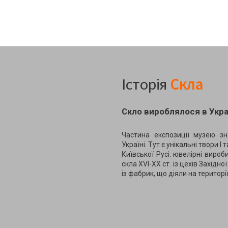
Історія
Скла
Скло вироблялося в Украї
Частина експозиції музею зн
Україні. Тут є унікальні твори І 
Київської Русі: ювелірні вироби
скла XVI-XX ст. із цехів Західн
із фабрик, що діяли на територі