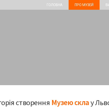
ГОЛОВНА
ПРО МУЗЕЙ
В
торія створення
Музею скла
у Льв