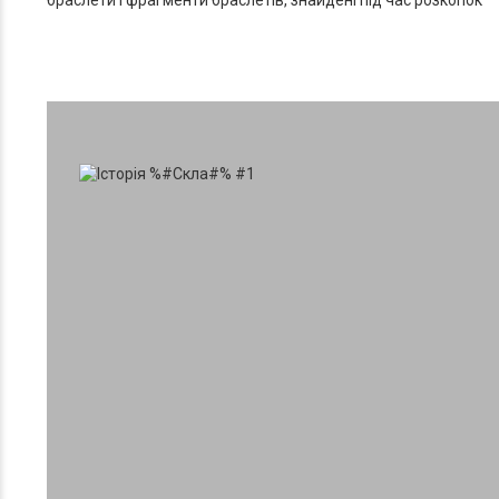
браслети і фрагменти браслетів, знайдені під час розкопок