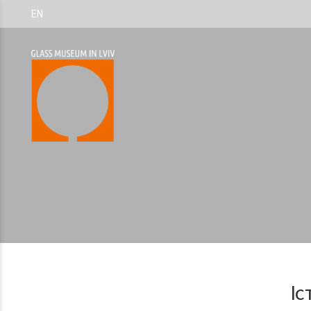
EN
Іс